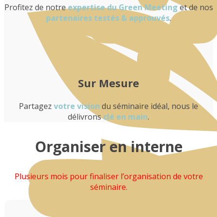
Profitez de notre
expertise du Green Meeting
et de nos
partenaires testés & approuvés
.
Sur Mesure
Partagez
votre vision
du séminaire idéal, nous le
délivrons
clé en main
.
Organiser en interne
Plusieurs mois pour finaliser l’organisation de votre
séminaire.