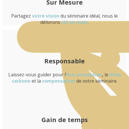
Sur Mesure
Partagez
votre vision
du séminaire idéal, nous le
délivrons
clé en main
.
Responsable
Laissez-vous guider pour l’
éco-conception
,
le
bilan
carbone
et la
compensation
de votre séminaire.
Gain de temps