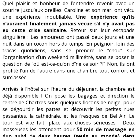
Quel plaisir et bonheur de l’entendre revenir avec un
sourire jusqu’aux oreilles. Caroline et son mari ont vécu
une expérience inoubliable.
Une expérience qu’ils
n’auraient finalement jamais vécue s’il n’y avait pas
eu cette crise sanitaire
. Retour sur leur escapade
singulière : Les amoureux ont passé deux jours et une
nuit dans un cocon hors du temps. En peignoir, loin des
tracas quotidiens, sans se prendre le “chou” sur
l’organisation d’un weekend millimétré, sans se poser la
question de “où est-ce-qu’on dîne ce soir ?!” Non, ils ont
profité l’un de l’autre dans une chambre tout confort et
surclassée.
Arrivés à l’hôtel sur l’heure du déjeuner, la chambre est
déjà disponible ! On pose les bagages et direction le
centre de Chartres sous quelques flocons de neige, pour
se dégourdir les pattes et découvrir les petites rues
passantes, la cathédrale, et les fresques de Bel Air. Le
tour est vite fait, place aux choses sérieuses ! Deux
masseuses les attendent pour
50 min de massage en
duo suivi
de
deux heures (seuls au monde) dans