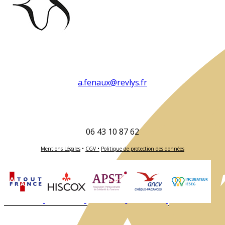
a.fenaux@revlys.fr
06 43 10 87 62
Mentions Légales
•
CGV •
Politique de protection des données