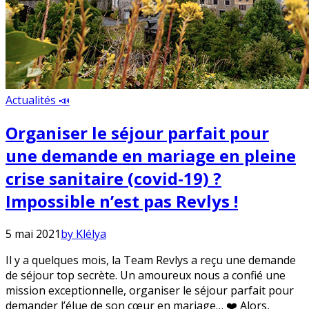
Actualités 📣
Organiser le séjour parfait pour
une demande en mariage en pleine
crise sanitaire (covid-19) ?
Impossible n’est pas Revlys !
5 mai 2021
by Klélya
Il y a quelques mois, la Team Revlys a reçu une demande
de séjour top secrète. Un amoureux nous a confié une
mission exceptionnelle, organiser le séjour parfait pour
demander l’élue de son cœur en mariage… ❤️ Alors,